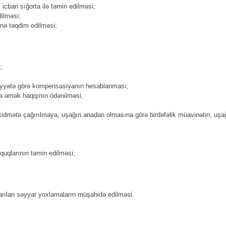
icbari sığorta ilə təmin edilməsi;
dilməsi;
inə təqdim edilməsi;
;
uniyyətə görə kompensasiyanın hesablanması;
rə əmək haqqının ödənilməsi;
bi xidmətə çağırılmaya, uşağın anadan olmasına görə birdəfəlik müavinətin, u
quqlarının təmin edilməsi;
arılan səyyar yoxlamaların müşahidə edilməsi.