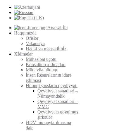
Ana səhİfə
Haqqımızda
Ofislər
Vakansiya
Hədəf və məqsədİmİz
Xİdmətlər
Mühasibat uçotu
Konsaltinq xidmətləri
Müqavilə hüququ
İnsan Resurslarının idarə
edilməsi
Hüquqi şəxslərin qeydiyyatı
Qeydiyyat sənədləri –
Nümayəndəlik
Qeydiyyat sənədləri –
MMC
Qeydiyyata qoyulmuş
şirkətlər
ƏDV nin qaytarılmasına
dair