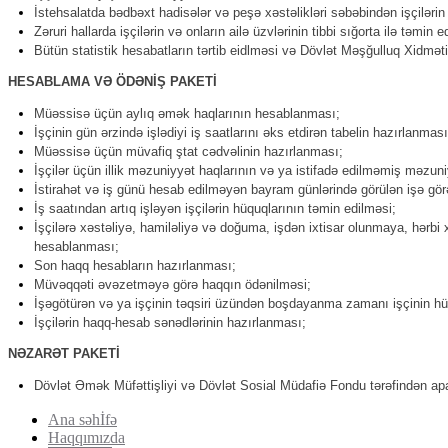
İstehsalatda bədbəxt hadisələr və peşə xəstəlikləri səbəbindən işçilərin 
Zəruri hallarda işçilərin və onların ailə üzvlərinin tibbi sığorta ilə təmin e
Bütün statistik hesabatların tərtib eidlməsi və Dövlət Məşğulluq Xidmət
HESABLAMA VƏ ÖDƏNİŞ PAKETİ
Müəssisə üçün aylıq əmək haqlarının hesablanması;
İşçinin gün ərzində işlədiyi iş saatlarını əks etdirən tabelin hazırlanması
Müəssisə üçün müvafiq ştat cədvəlinin hazırlanması;
İşçilər üçün illik məzuniyyət haqlarının və ya istifadə edilməmiş məz
İstirahət və iş günü hesab edilməyən bayram günlərində görülən işə gö
İş saatından artıq işləyən işçilərin hüquqlarının təmin edilməsi;
İşçilərə xəstəliyə, hamiləliyə və doğuma, işdən ixtisar olunmaya, hər
hesablanması;
Son haqq hesabların hazırlanması;
Müvəqqəti əvəzetməyə görə haqqın ödənilməsi;
İşəgötürən və ya işçinin təqsiri üzündən boşdayanma zamanı işçinin hü
İşçilərin haqq-hesab sənədlərinin hazırlanması;
NƏZARƏT PAKETİ
Dövlət Əmək Müfəttişliyi və Dövlət Sosial Müdafiə Fondu tərəfindən ap
Ana səhİfə
Haqqımızda