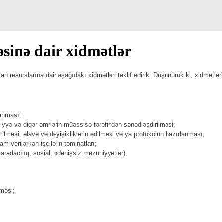
əsinə dair xidmətlər
 resurslarına dair aşağıdakı xidmətləri təklif edirik. Düşünürük ki, xidmətlə
lanması;
iyyə və digər əmrlərin müəssisə tərəfindən sənədləşdirilməsi;
irilməsi, əlavə və dəyişikliklərin edilməsi və ya protokolun hazırlanması;
 verilərkən işçilərin təminatları;
yaradacılıq, sosial, ödənişsiz məzuniyyətlər);
lməsi;