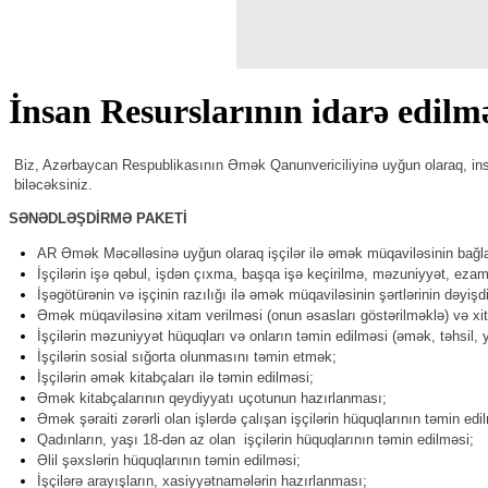
İnsan Resurslarının idarə edilm
Biz, Azərbaycan Respublikasının Əmək Qanunvericiliyinə uyğun olaraq, insan
biləcəksiniz.
SƏNƏDLƏŞDİRMƏ PAKETİ
AR Əmək Məcəlləsinə uyğun olaraq işçilər ilə əmək müqaviləsinin bağ
İşçilərin işə qəbul, işdən çıxma, başqa işə keçirilmə, məzuniyyət, ezam
İşəgötürənin və işçinin razılığı ilə əmək müqaviləsinin şərtlərinin dəyişd
Əmək müqaviləsinə xitam verilməsi (onun əsasları göstərilməklə) və xitam
İşçilərin məzuniyyət hüquqları və onların təmin edilməsi (əmək, təhsil, 
İşçilərin sosial sığorta olunmasını təmin etmək;
İşçilərin əmək kitabçaları ilə təmin edilməsi;
Əmək kitabçalarının qeydiyyatı uçotunun hazırlanması;
Əmək şəraiti zərərli olan işlərdə çalışan işçilərin hüquqlarının təmin edi
Qadınların, yaşı 18-dən az olan işçilərin hüquqlarının təmin edilməsi;
Əlil şəxslərin hüquqlarının təmin edilməsi;
İşçilərə arayışların, xasiyyətnamələrin hazırlanması;