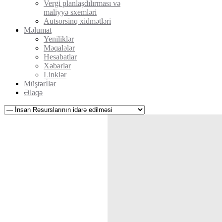
Vergi planlaşdılırması və
maliyyə sxemləri
Autsorsinq xidmətləri
Məlumat
Yeniliklər
Məqalələr
Hesabatlar
Xəbərlər
Linklər
Müştərİlər
Əlaqə