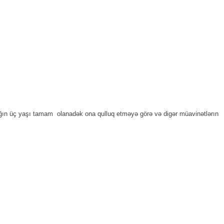
şağın üç yaşı tamam olanadək ona qulluq etməyə görə və digər müavinətlərın