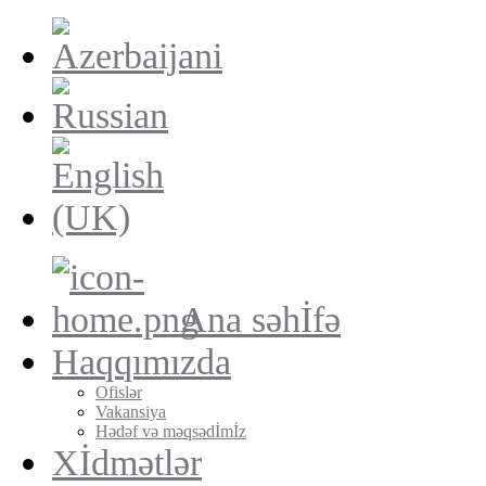
Ana səhİfə
Haqqımızda
Ofislər
Vakansiya
Hədəf və məqsədİmİz
Xİdmətlər