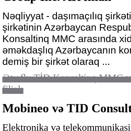
Nəqliyyat - daşımaçılıq şirkət
şirkətinin Azərbaycan Respubli
Konsaltinq MMC arasında xid
əməkdaşlıq Azərbaycanın kon
demiş bir şirkət olaraq ...
Ətraflı: TİD Konsaltinq MMC v
filialı
Mobineo və TID Consult
Elektronika və telekommunikasiy