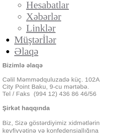
Hesabatlar
Xəbərlər
Linklər
Müştərİlər
Əlaqə
Bizimlə əlaqə
Cəlil Məmmədquluzadə küç. 102A
City Point Baku, 9-cu mərtəbə.
Tel / Faks (994 12) 436 86 46/56
Şirkət haqqında
Biz, Sizə göstərdiyimiz
xidmətlərin
keyfiyyətinə və konfedensiallığına