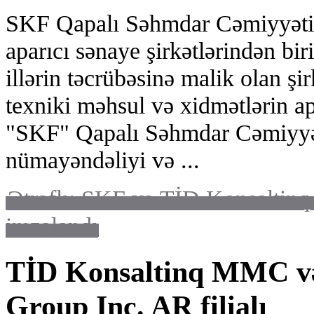
SKF Qapalı Səhmdar Cəmiyyəti 
aparıcı sənaye şirkətlərindən bir
illərin təcrübəsinə malik olan şi
texniki məhsul və xidmətlərin apar
"SKF" Qapalı Səhmdar Cəmiyyət
nümayəndəliyi və ...
Ətraflı: SKF və TİD Konsaltinq
imzalandı
TİD Konsaltinq MMC və
Group Inc. AR filialı