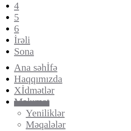
4
5
6
İrəli
Sona
Ana səhİfə
Haqqımızda
Xİdmətlər
Məlumat
Yeniliklər
Məqalələr