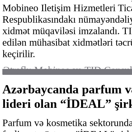
Mobineo Iletişim Hizmetleri Tica
Respublikasındakı nümayəndəli
xidmət müqaviləsi imzalandı. T
edilən mühasibat xidmətləri təcr
keçirilir.
Ətraflı: Mobineo və TID Consul
Azərbaycanda parfum v
lideri olan “İDEAL” şir
Parfum və kosmetika sektorunda 