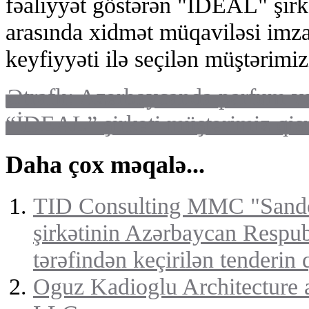
fəaliyyət göstərən "İDEAL" şir
arasında xidmət müqaviləsi imz
keyfiyyəti ilə seçilən müştərimiz
Ətraflı: Azərbaycanda parfum və
“İDEAL” şirkəti müştərimiz qi
Daha çox məqalə...
TID Consulting MMC "Sandoz
şirkətinin Azərbaycan Respu
tərəfindən keçirilən tenderin 
Oguz Kadioglu Architecture 