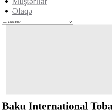
Müştərİlər
Əlaqə
Baku International Tobac