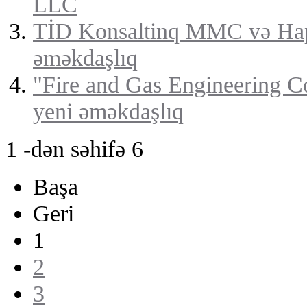
LLC
TİD Konsaltinq MMC və Ha
əməkdaşlıq
"Fire and Gas Engineering 
yeni əməkdaşlıq
1 -dən səhifə 6
Başa
Geri
1
2
3