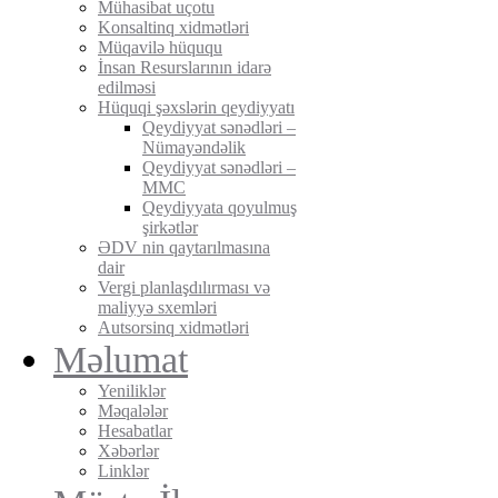
Mühasibat uçotu
Konsaltinq xidmətləri
Müqavilə hüququ
İnsan Resurslarının idarə
edilməsi
Hüquqi şəxslərin qeydiyyatı
Qeydiyyat sənədləri –
Nümayəndəlik
Qeydiyyat sənədləri –
MMC
Qeydiyyata qoyulmuş
şirkətlər
ƏDV nin qaytarılmasına
dair
Vergi planlaşdılırması və
maliyyə sxemləri
Autsorsinq xidmətləri
Məlumat
Yeniliklər
Məqalələr
Hesabatlar
Xəbərlər
Linklər