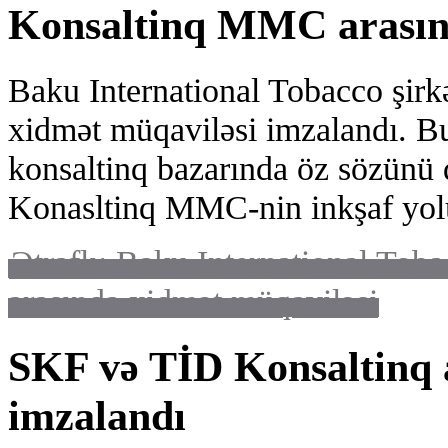
Konsaltinq MMC arasın
Baku International Tobacco şir
xidmət müqaviləsi imzalandı. B
konsaltinq bazarında öz sözünü 
Konasltinq MMC-nin inkşaf yol
Ətraflı: Baku International Tob
arasında xidmət müqaviləsi
SKF və TİD Konsaltinq 
imzalandı