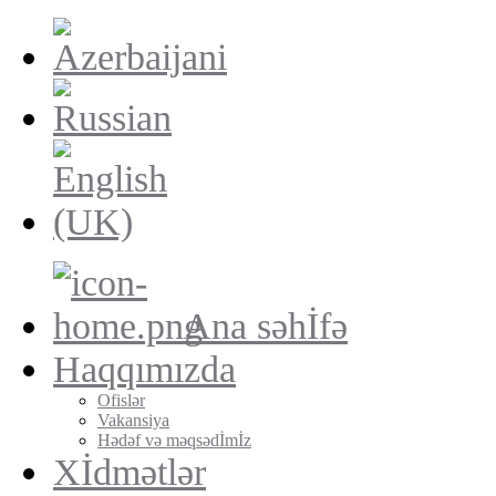
Ana səhİfə
Haqqımızda
Ofislər
Vakansiya
Hədəf və məqsədİmİz
Xİdmətlər