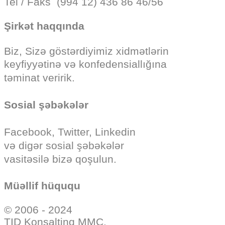
Tel / Faks (994 12) 436 86 46/56
Şirkət haqqında
Biz, Sizə göstərdiyimiz
xidmətlərin
keyfiyyətinə və konfedensiallığına
təminat veririk.
Sosial şəbəkələr
Facebook, Twitter, Linkedin
və digər sosial şəbəkələr
vasitəsilə bizə qoşulun.
Müəllif hüququ
© 2006 - 2024
TID Konsaltinq MMC.