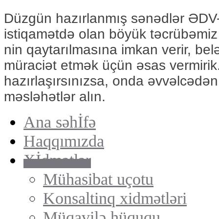
Düzgün hazırlanmış sənədlər ƏDV-
istiqamətdə olan böyük təcrübəm
nin qaytarılmasınа imkan verir, be
müraciət etmək üçün əsas vermirik
hazırlaşırsınızsa, onda əvvəlcədən
məsləhətlər alın.
Ana səhİfə
Haqqımızda
Xİdmətlər
Mühasibat uçotu
Konsaltinq xidmətləri
Müqavilə hüququ