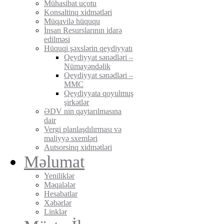
Mühasibat uçotu
Konsaltinq xidmətləri
Müqavilə hüququ
İnsan Resurslarının idarə
edilməsi
Hüquqi şəxslərin qeydiyyatı
Qeydiyyat sənədləri –
Nümayəndəlik
Qeydiyyat sənədləri –
MMC
Qeydiyyata qoyulmuş
şirkətlər
ƏDV nin qaytarılmasına
dair
Vergi planlaşdılırması və
maliyyə sxemləri
Autsorsinq xidmətləri
Məlumat
Yeniliklər
Məqalələr
Hesabatlar
Xəbərlər
Linklər