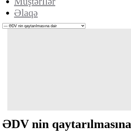
Müştərİlər
Əlaqə
ƏDV nin qaytarılmasına