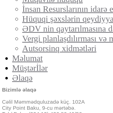
İnsan Resurslarının idarə 
Hüquqi şəxslərin qeydiyya
ƏDV nin qaytarılmasına d
Vergi planlaşdılırması və 
Autsorsinq xidmətləri
Məlumat
Müştərİlər
Əlaqə
Bizimlə əlaqə
Cəlil Məmmədquluzadə küç. 102A
City Point Baku, 9-cu mərtəbə.