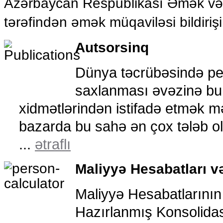
Azərbaycan Respublikası Əmək və Ə
tərəfindən əmək müqaviləsi bildiriş
Autsorsinq
Dünya təcrübəsində pe
saxlanması əvəzinə bu 
xidmətlərindən istifadə etmək m
bazarda bu sahə ən çox tələb ol
...
ətraflı
Maliyyə Hesabatları və
Maliyyə Hesabatlarının
Hazırlanmış Konsolidas