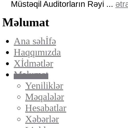
Müstəqil Auditorların Rəyi ...
ətra
Məlumat
Ana səhİfə
Haqqımızda
Xİdmətlər
Məlumat
Yeniliklər
Məqalələr
Hesabatlar
Xəbərlər