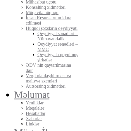
Mühasibat uçotu
Konsaltinq xidmətləri
Müqavilə hüququ
İnsan Resurslarının idarə
edilməsi
Hüquqi şəxslərin qeydiyyatı
Qeydiyyat sənədləri –
Nümayəndəlik
Qeydiyyat sənədləri –
MMC
Qeydiyyata qoyulmuş
şirkətlər
ƏDV nin qaytarılmasına
dair
Vergi planlaşdılırması və
maliyyə sxemləri
Autsorsinq xidmətləri
Məlumat
Yeniliklər
Məqalələr
Hesabatlar
Xəbərlər
Linklər