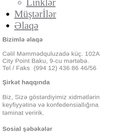
Linklər
Müştərİlər
Əlaqə
Bizimlə əlaqə
Cəlil Məmmədquluzadə küç. 102A
City Point Baku, 9-cu mərtəbə.
Tel / Faks (994 12) 436 86 46/56
Şirkət haqqında
Biz, Sizə göstərdiyimiz
xidmətlərin
keyfiyyətinə və konfedensiallığına
təminat veririk.
Sosial şəbəkələr