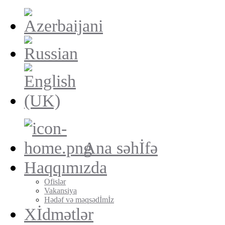
Ana səhİfə
Haqqımızda
Ofislər
Vakansiya
Hədəf və məqsədİmİz
Xİdmətlər