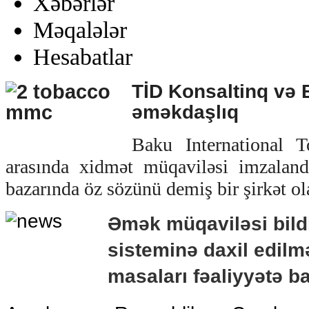
Xəbərlər
Məqalələr
Hesabatlar
TİD Konsaltinq və 
əməkdaşlıq
Baku International 
arasında xidmət müqaviləsi imzalan
bazarında öz sözünü demiş bir şirkət ol
Əmək müqaviləsi bildi
sisteminə daxil edilmə
masaları fəaliyyətə b