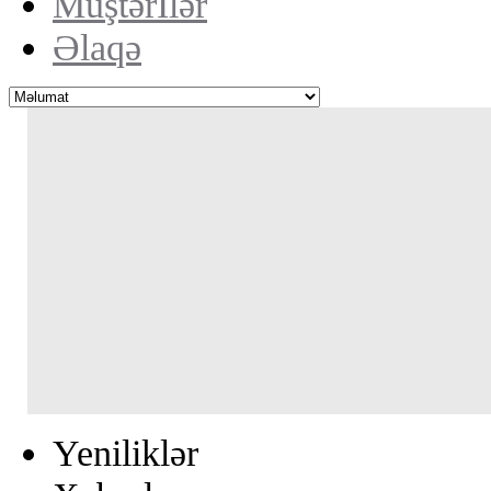
Müştərİlər
Əlaqə
Yeniliklər