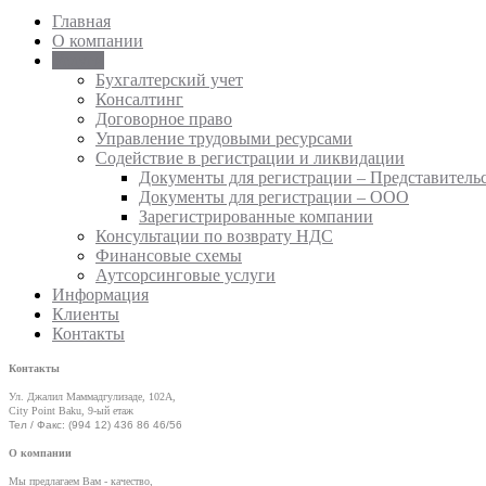
Главная
О компании
Услуги
Бухгалтерский учет
Консалтинг
Договорное право
Управление трудовыми ресурсами
Содействие в регистрации и ликвидации
Документы для регистрации – Представительс
Документы для регистрации – ООО
Зарегистрированные компании
Консультации по возврату НДС
Финансовые схемы
Аутсорсинговые услуги
Информация
Клиенты
Контакты
Контакты
Ул. Джалил Маммадгулизаде, 102А,
City Point Baku, 9-ый етаж
Тел / Факс: (994 12) 436 86 46/56
О компании
Мы предлагаем Вам - качество,